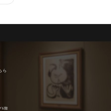
ちら
グ6階